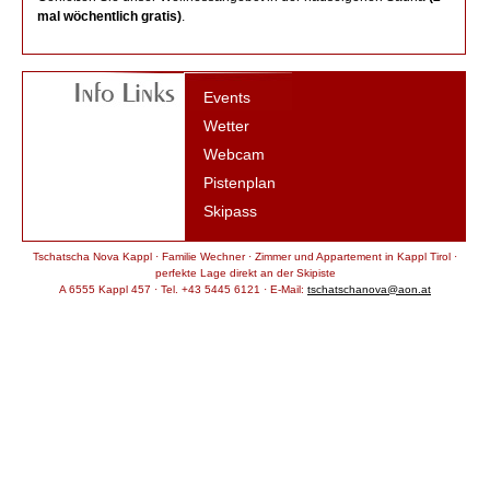
mal wöchentlich gratis)
.
Events
Wetter
Webcam
Pistenplan
Skipass
Tschatscha Nova Kappl · Familie Wechner · Zimmer und Appartement in Kappl Tirol ·
perfekte Lage direkt an der Skipiste
A 6555 Kappl 457 · Tel. +43 5445 6121 · E-Mail:
tschatschanova@aon.at