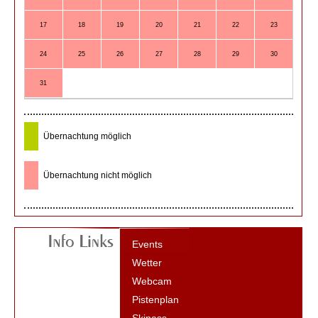
17
18
19
20
21
22
23
21
24
25
26
27
28
29
30
28
31
Übernachtung möglich
Übernachtung nicht möglich
Events
Wetter
Webcam
Pistenplan