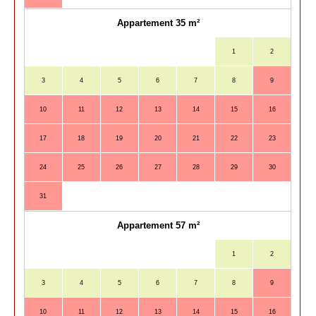
Appartement 35 m²
1
2
3
4
5
6
7
8
9
7
10
11
12
13
14
15
16
14
17
18
19
20
21
22
23
21
24
25
26
27
28
29
30
28
31
Appartement 57 m²
1
2
3
4
5
6
7
8
9
7
10
11
12
13
14
15
16
14