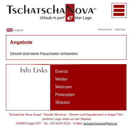
impressum
sitemap
english
Angebote
Derzeit sind keine Pauschalen vorhanden.
Events
Wetter
Webcam
Pistenplan
Skipass
Tschatscha Nova Kappl · Familie Wechner · Zimmer und Appartement in Kappl Tirol ·
perfekte Lage direkt an der Skipiste
A 6555 Kappl 457 · Tel. +43 5445 6121 · E-Mail:
tschatschanova@aon.at