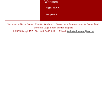
Webcam
Piste map
Ski pass
Tschatscha Nova Kappl · Familie Wechner · Zimmer und Appartement in Kappl Tirol ·
perfekte Lage direkt an der Skipiste
A 6555 Kappl 457 · Tel. +43 5445 6121 · E-Mail:
tschatschanova@aon.at